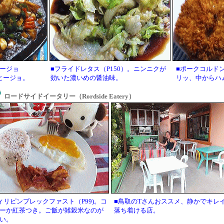
ージョ
■フライドレタス（P150）。ニンニクが
■ポークコルドン
ヒージョ。
効いた濃いめの醤油味。
リッ、中からハ
ロードサイドイータリー（Rordside Eatery）
ィリピンブレックファスト（P99)。コ
■鳥取のTさんおススメ、静かでキレ
ーか紅茶つき。ご飯が雑穀米なのが
落ち着ける店。
い。