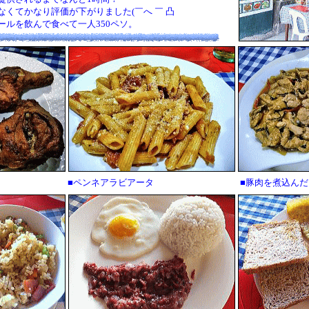
くてかなり評価が下がりました(￣へ ￣ 凸
ルを飲んで食べて一人350ペソ。
■ペンネアラビアータ
■豚肉を煮込んだ