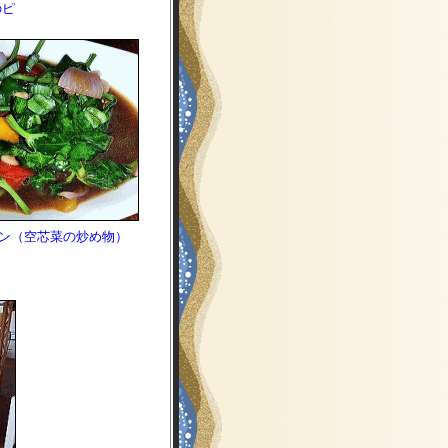
のピ
トン（空芯菜の炒め物）