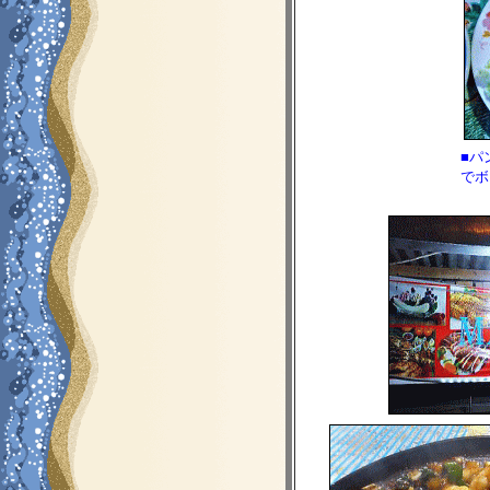
■パ
でボ