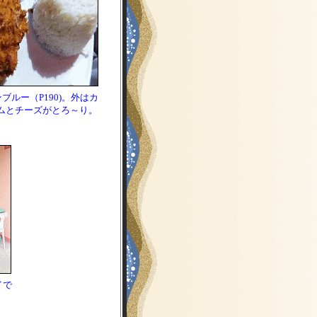
ブルー（P190)。外はカ
ムとチーズがとろ～り。
イで