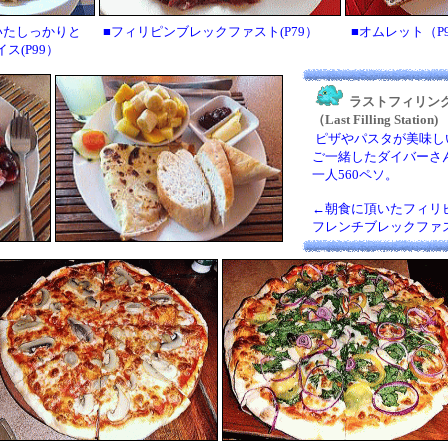
いたしっかりと
■フィリピンブレックファスト(P79）
■オムレット（P9
ス(P99）
ラストフィリン
（Last Filling Station)
ピザやパスタが美味し
ご一緒したダイバーさ
一人560ペソ。
←朝食に頂いたフィリ
フレンチブレックファス