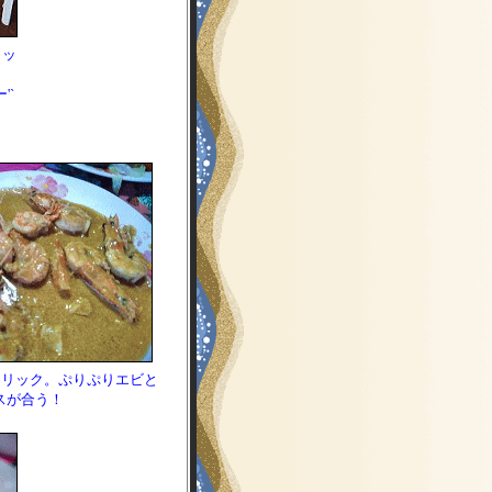
タッ
、
'`
ーリック。ぷりぷりエビと
スが合う！