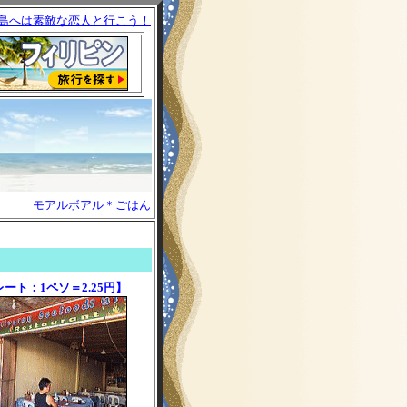
島へは素敵な恋人と行こう！
モアルボアル＊ごはん
ート：1ペソ＝2.25円】