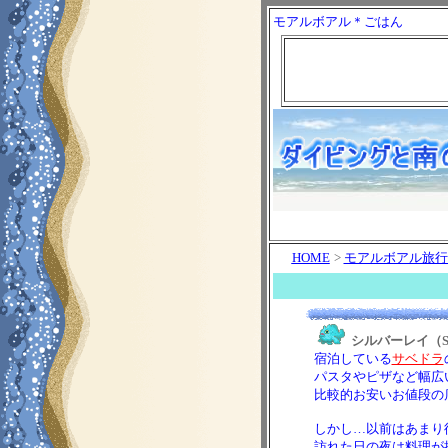
モアルボアル＊ごはん
HOME
>
モアルボアル旅行
シルバーレイ（Silv
宿泊している
サベドラ
パスタやピザなど幅広
比較的お安いお値段の
しかし…以前はあまり
訪れた日の夜は料理が提