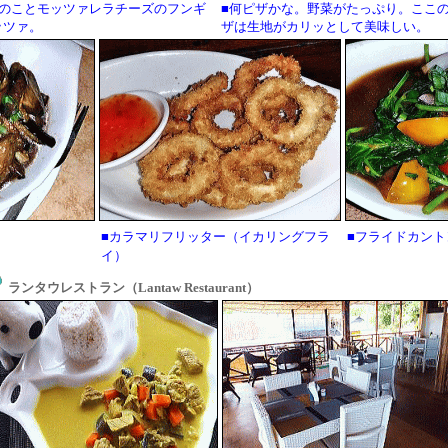
きのことモッツァレラチーズのフンギ
■何ピザかな。野菜がたっぷり。ここ
ッツァ。
ザは生地がカリッとして美味しい。
■カラマリフリッター（イカリングフラ
■フライドカン
イ）
ランタウレストラン（Lantaw Restaurant）