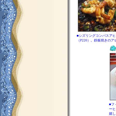
■シズリングコンバスアヒ
（P220）。鉄板焼きのア
■フ
ーヒ
嬉し