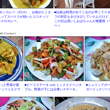
キンカレー（P210）。お肉がたくさ
■以前は料理が出てくるのが早くてス
入ってスパイスが効いたココナッツ
フの対応もきびきびしていたんだけど
ルクのカレー。
この日は遅いしおばちゃんが無愛想（ー
ー;）
e Corner）
ょっと野菜が固
■ビーフステーキ with ミックスドベジタ
■シュリンプガ
ナッツミルクで
ブル。野菜の下には分厚いステーキ。
ガーリックソー