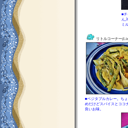
■チ
ん
ミ
リトルコーナー(Littl
■ベジタブルカレー。ち
めだけどスパイスとココ
良いお味。