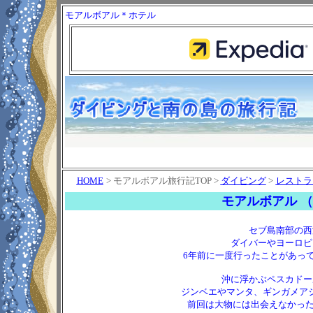
モアルボアル＊ホテル
HOME
> モアルボアル旅行記TOP >
ダイビング
>
レストラ
モアルボアル （2
セブ島南部の西
ダイバーやヨーロピ
6年前に一度行ったことがあっ
沖に浮かぶペスカドー
ジンベエやマンタ、ギンガメア
前回は大物には出会えなかった