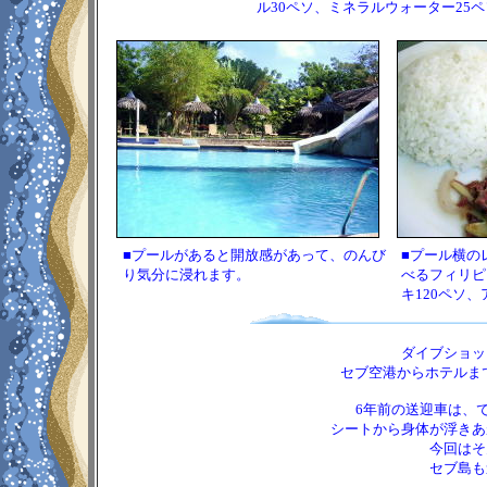
ル30ペソ、ミネラルウォーター25ペ
■プールがあると開放感があって、のんび
■プール横の
り気分に浸れます。
べるフィリピ
キ120ペソ
ダイブショッ
セブ空港からホテルまで
6年前の送迎車は、
シートから身体が浮きあ
今回はそ
セブ島も道