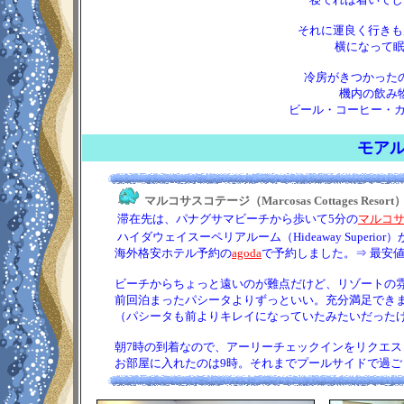
それに運良く行きも
横になって眠れまし
冷房がきつかった
機内の飲み
ビール・コーヒー・カ
モア
マルコサスコテージ（Marcosas Cottages Resort
滞在先は、パナグサマビーチから歩いて5分の
マルコ
ハイダウェイスーペリアルーム（Hideaway Superior）
海外格安ホテル予約の
agoda
で予約しました。⇒ 最安
ビーチからちょっと遠いのが難点だけど、リゾートの雰
前回泊まったパシータよりずっといい。充分満足できました(
（パシータも前よりキレイになっていたみたいだった
朝7時の到着なので、アーリーチェックインをリクエス
お部屋に入れたのは9時。それまでプールサイドで過ご