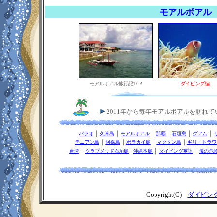
モアルボ
モアルボアル旅行記TOP
ダイビング編
2011年から毎年モアルボアルを訪れて
｜
｜
｜
｜
｜
｜
パラオ
久米島
モアルボアル
那覇
石垣島
グアム
｜
｜
｜
｜
テニアン島
阿嘉島
ボラカイ島
マクタン島
ギリ・トラワ
｜
|
｜
｜
台湾
クラブメッド石垣島
沖縄本島
ダイビング英語
海の危
Copyright(C)
ダイビン