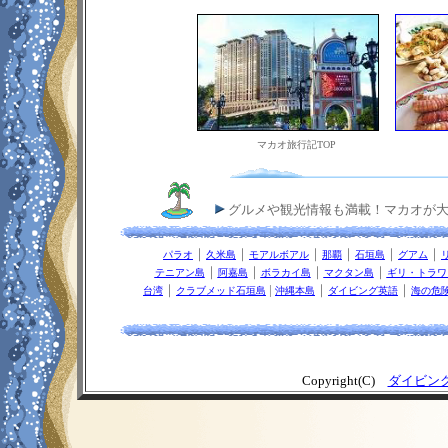
マカオ旅行記TOP
グルメや観光情報も満載！マカオが大
｜
｜
｜
｜
｜
｜
パラオ
久米島
モアルボアル
那覇
石垣島
グアム
｜
｜
｜
｜
テニアン島
阿嘉島
ボラカイ島
マクタン島
ギリ・トラワ
｜
|
｜
｜
台湾
クラブメッド石垣島
沖縄本島
ダイビング英語
海の危
Copyright(C)
ダイビン