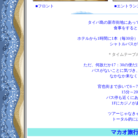
■フロント
■エントラン
タイパ島の新市街地にあっ
食事をすると
ホテルから1時間に1本（毎30
シャトルバスが
＊タイムテーブ
ただ、何故だか17：30の便
バスがないことに気づき
なかなか来なく
官也街まで歩いて6～
15分～
バス停も近くにあ
1Fにカジノ
ツアーじゃなき
トータル的には
マカ