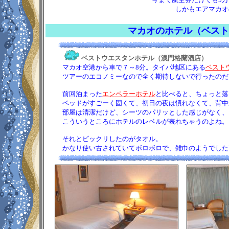
しかもエアマカオ
マカオのホテル（ベスト
ベストウエスタンホテル（澳門格蘭酒店）
マカオ空港から車で７～8分。タイパ地区にある
ベスト
ツアーのエコノミーなので全く期待しないで行ったのだ
前回泊まった
エンペラーホテル
と比べると、ちょっと落
ベッドがすごーく固くて、初日の夜は慣れなくて、背中
部屋は清潔だけど、シーツのパリッとした感じがなく、
こういうところにホテルのレベルが表れちゃうのよね。
それとビックリしたのがタオル。
かなり使い古されていてボロボロで、雑巾のようでしたΣ(ﾟ