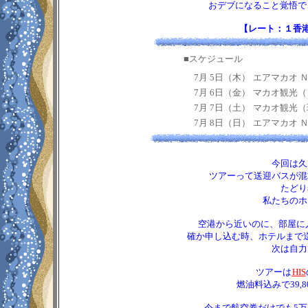
おデブになること覚悟で、
【レート：１香港ド
■スケジュール
7月 5日（木）
エアマカオ ＮＸ
7月 6日（金）
マカオ観光（
7月 7日（土）
マカオ観光（
7月 8日（日）
エアマカオ ＮＸ
今回は久
ツアーって送迎バスが混
たどり
私たちのホ
空港から近いのに、部屋に入れ
確か申し込む時、ホテルまで
次は自力
ツアーは
HIS
燃油料込みで39,8
今まで航空券だけでも5