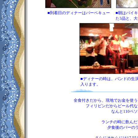
■到着日のディナーはバーベキュー
■朝はバイ
た3品と、
■ディナーの時は、バンドの生
入ります。
全食付きだから、現地でお金を使う
フィリピンだからビール代な
なんと110ペ
ランチの時に飲んだシ
夕食後のバーのラ
さらにそれらには17.