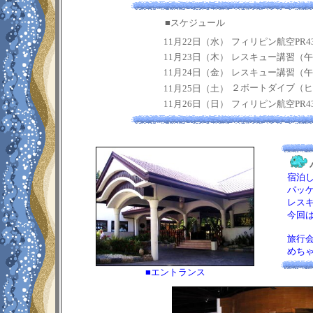
■スケジュール
11月22日（水）
フィリピン航空PR43
11月23日（木）
レスキュー講習（午
11月24日（金）
レスキュー講習（午
２ボートダイブ（ヒ
11月25日（土）
11月26日（日）
フィリピン航空PR434
宿泊し
パッケ
レスキ
今回は
旅行会
めちゃ
■エントランス