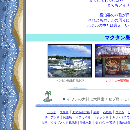
とてもフィリ
宿泊客の８割が日
それともホテルの周りに
ホテルの中とは言え、いく
マクタン
マクタン島旅行記TOP
レスキュー講習編
イワシの大群に大興奮！セブ島・モア
｜
｜
｜
｜
｜
｜
パラオ
久米島
モアルボアル
那覇
石垣島
グアム
｜
｜
｜
｜
テニアン島
阿嘉島
ボラカイ島
マクタン島
ギリ・トラワ
｜
|
｜
｜
台湾
クラブメッド石垣島
沖縄本島
ダイビング英語
海の危